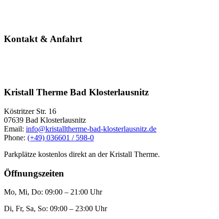
wohlfühlambien
– sie haben die 
Badevergnügen
SAUNAGENUS
WELLNESSTR
Kontakt & Anfahrt
Kristall Therme Bad Klosterlausnitz
Köstritzer Str. 16
entspannung im
11 saunen
07639 Bad Klosterlausnitz
Email:
info@kristalltherme-bad-klosterlausnitz.de
Phone:
(+49) 036601 / 598-0
Parkplätze kostenlos direkt an der Kristall Therme.
wohlfühlambien
– sie haben die 
Öffnungszeiten
Mo, Mi, Do: 09:00 – 21:00 Uhr
Di, Fr, Sa, So: 09:00 – 23:00 Uhr