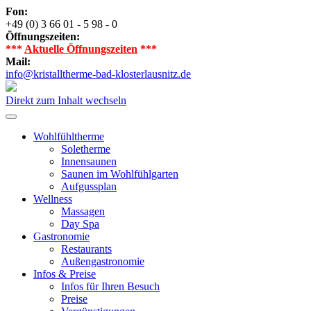
Fon:
+49 (0) 3 66 01 - 5 98 - 0
Öffnungszeiten:
***
Aktuelle Öffnungszeiten
***
Mail:
info@kristalltherme-bad-klosterlausnitz.de
Direkt zum Inhalt wechseln
Wohlfühltherme
Soletherme
Innensaunen
Saunen im Wohlfühlgarten
Aufgussplan
Wellness
Massagen
Day Spa
Gastronomie
Restaurants
Außengastronomie
Infos & Preise
Infos für Ihren Besuch
Preise