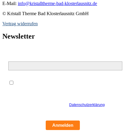
E-Mail:
info@kristalltherme-bad-klosterlausnitz.de
© Kristall Therme Bad Klosterlausnitz GmbH
Vertrag widerrufen
Newsletter
E-Mail*
*
Hiermit willige ich ein, dass meine oben genannten
personenbezogenen Daten zur Bearbeitung meiner Anfrage von der
Kristall Therme Bad Klosterlausnitz GmbH verarbeitet werden
dürfen. Ich bin damit einverstanden, dass die Kristall Therme Bad
Klosterlausnitz GmbH kontaktiert. Die
Datenschutzerklärung
habe
ich gelesen und verstanden.
Anmelden